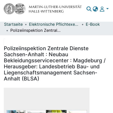
Startseite
Elektronische Pflichtexemplare
E-Book
Bereiche & Sammlungen
Polizeiinspektion Zentrale Dienste Sachsen-Anhalt : Neubau Bekleidungsservicecenter : Magdeburg / Herausgeber: Landesbetrieb Bau- und Liegenschaftsmanagement Sachsen-Anhalt (BLSA)
Das gesamte Repositorium
Statistiken
Polizeiinspektion Zentrale Dienste
Sachsen-Anhalt : Neubau
Bekleidungsservicecenter : Magdeburg /
Herausgeber: Landesbetrieb Bau- und
Liegenschaftsmanagement Sachsen-
Anhalt (BLSA)