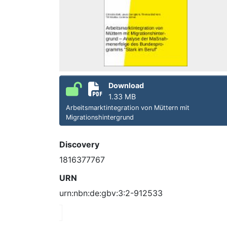
Download
1.33 MB
Arbeitsmarktintegration von Müttern mit
Migrationshintergrund
Discovery
1816377767
URN
urn:nbn:de:gbv:3:2-912533