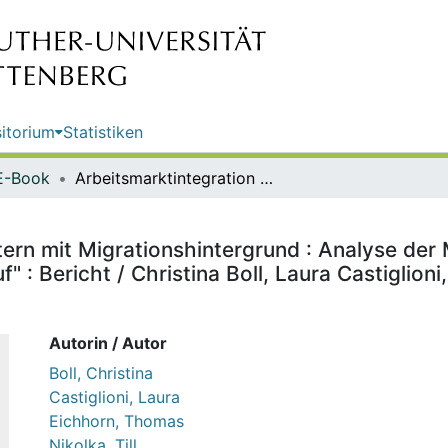
itorium
Statistiken
E-Book
Arbeitsmarktintegration von Müttern mit Migrationshintergrund : Analyse der Maßnahmenerfolge des Bundesprogramms "Stark im Beruf" : Bericht / Christina Boll, Laura Castiglioni, Thomas Eichhorn, Till Nikolka, Corinna Zollner
tern mit Migrationshintergrund : Analyse de
: Bericht / Christina Boll, Laura Castiglioni
Autorin / Autor
Boll, Christina
Castiglioni, Laura
Eichhorn, Thomas
Nikolka, Till