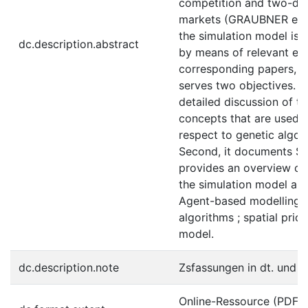
competition and two-di
markets (GRAUBNER et al
the simulation model is b
dc.description.abstract
by means of relevant ex
corresponding papers, t
serves two objectives. Fi
detailed discussion of t
concepts that are used, p
respect to genetic algor
Second, it documents 
provides an overview of 
the simulation model and
Agent-based modelling ;
algorithms ; spatial prici
model.
dc.description.note
Zsfassungen in dt. und e
Online-Ressource (PDF-Da