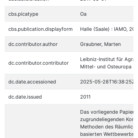
cbs.picatype
Oa
cbs.publication.displayform
Halle (Saale) : IAMO, 201
dc.contributor.author
Graubner, Marten
Leibniz-Institut für Agra
dc.contributor.contributor
Mittel- und Osteuropa
dc.date.accessioned
2025-05-28T16:38:25Z
dc.date.issued
2011
Das vorliegende Papier 
zugrundeliegenden Konz
Methoden des Räumlich
basierten Wettbewerbsmo