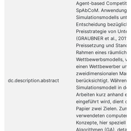
Agent-based Competitio
SpAbCoM. Anwendungsbe
Simulationsmodells unte
Entscheidung bezüglich 
Preisstrategie von Unte
(GRAUBNER et al., 2011a
Preissetzung und Stando
Rahmen eines räumliche
Wettbewerbsmodells, we
einen Wettbewerber und
zweidimensionalen Mark
dc.description.abstract
berücksichtigt. Während
Simulationsmodell in den
Arbeiten kurz anhand ein
eingeführt wird, dient d
Papier zwei Zielen. Zum 
verwendeten computerg
Konzepte, hier speziell 
Algorithmen (GA), detaill