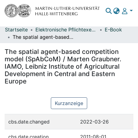
Startseite
Elektronische Pflichtexemplare
E-Book
Bereiche & Sammlungen
The spatial agent-based competition model (SpAbCoM) / Marten Graubner. IAMO, Leibniz Institute of Agricultural Development in Central and Eastern Europe
Das gesamte Repositorium
The spatial agent-based competition
Statistiken
model (SpAbCoM) / Marten Graubner.
IAMO, Leibniz Institute of Agricultural
Development in Central and Eastern
Europe
Kurzanzeige
cbs.date.changed
2022-03-26
cbs.date.creation
2011-08-01