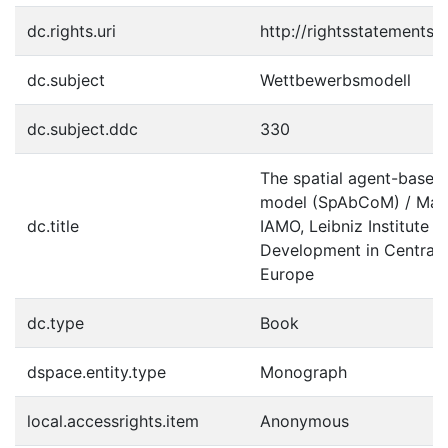
dc.rights.uri
http://rightsstatements.
dc.subject
Wettbewerbsmodell
dc.subject.ddc
330
The spatial agent-based
model (SpAbCoM) / Mart
dc.title
IAMO, Leibniz Institute of
Development in Central 
Europe
dc.type
Book
dspace.entity.type
Monograph
local.accessrights.item
Anonymous