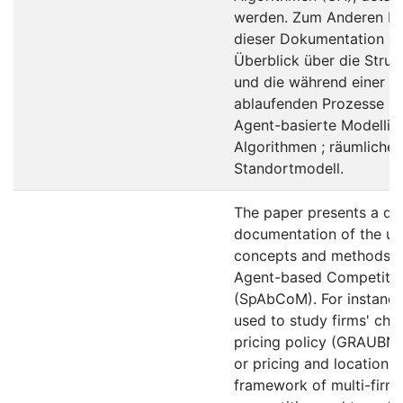
werden. Zum Anderen bes
dieser Dokumentation da
Überblick über die Str
und die während einer S
ablaufenden Prozesse zu
Agent-basierte Modellie
Algorithmen ; räumliche 
Standortmodell.
The paper presents a det
documentation of the un
concepts and methods of
Agent-based Competiti
(SpAbCoM). For instanc
used to study firms' choi
pricing policy (GRAUBNER
or pricing and location 
framework of multi-firm 