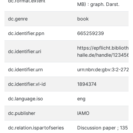
dc.format.extent
MB) : graph. Darst.
dc.genre
book
dc.identifier.ppn
665259239
https://epflicht.bibliothe
dc.identifier.uri
halle.de/handle/123456
dc.identifier.urn
urn:nbn:de:gbv:3:2-2726
dc.identifier.vl-id
1894374
dc.language.iso
eng
dc.publisher
IAMO
dc.relation.ispartofseries
Discussion paper ; 135