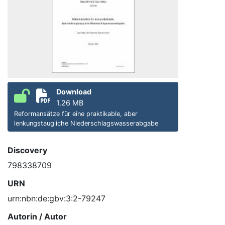
Download
1.26 MB
Reformansätze für eine praktikable, aber
lenkungstaugliche Niederschlagswasserabgabe
Discovery
798338709
URN
urn:nbn:de:gbv:3:2-79247
Autorin / Autor