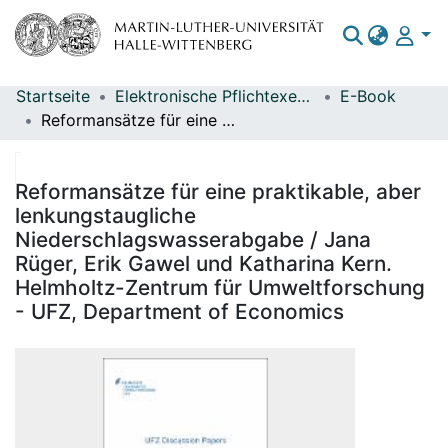
Startseite
Elektronische Pflichtexemplare
E-Book
Bereiche & Sammlungen
Reformansätze für eine praktikable, aber lenkungstaugliche Niederschlagswasserabgabe / Jana Rüger, Erik Gawel und Katharina Kern. Helmholtz-Zentrum für Umweltforschung - UFZ, Department of Economics
Das gesamte Repositorium
Statistiken
Reformansätze für eine praktikable, aber
lenkungstaugliche
Niederschlagswasserabgabe / Jana
Rüger, Erik Gawel und Katharina Kern.
Helmholtz-Zentrum für Umweltforschung
- UFZ, Department of Economics