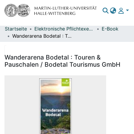
Startseite
Elektronische Pflichtexemplare
E-Book
Bereiche & Sammlungen
Wanderarena Bodetal : Touren & Pauschalen / Bodetal Tourismus GmbH
Das gesamte Repositorium
Statistiken
Wanderarena Bodetal : Touren &
Pauschalen / Bodetal Tourismus GmbH