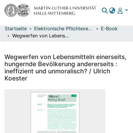
Startseite
Elektronische Pflichtexemplare
E-Book
Bereiche & Sammlungen
Wegwerfen von Lebensmitteln einerseits, hungernde Bevölkerung andererseits : ineffizient und unmoralisch? / Ulrich Koester
Das gesamte Repositorium
Statistiken
Wegwerfen von Lebensmitteln einerseits,
hungernde Bevölkerung andererseits :
ineffizient und unmoralisch? / Ulrich
Koester