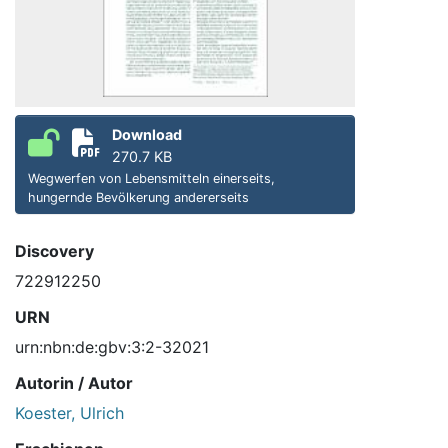
Download
270.7 KB
Wegwerfen von Lebensmitteln einerseits,
hungernde Bevölkerung andererseits
Discovery
722912250
URN
urn:nbn:de:gbv:3:2-32021
Autorin / Autor
Koester, Ulrich