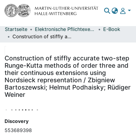
Startseite
Elektronische Pflichtexemplare
E-Book
Bereiche & Sammlungen
Construction of stiffly accurate two-step Runge-Kutta methods of order three and their continuous extensions using Nordsieck representation / Zbigniew Bartoszewski; Helmut Podhaisky; Rüdiger Weiner
Das gesamte Repositorium
Statistiken
Construction of stiffly accurate two-step
Runge-Kutta methods of order three and
their continuous extensions using
Nordsieck representation / Zbigniew
Bartoszewski; Helmut Podhaisky; Rüdiger
Weiner
Discovery
553689398