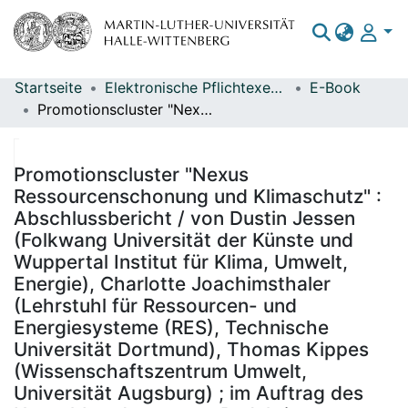
Startseite
Elektronische Pflichtexemplare
E-Book
Bereiche & Sammlungen
Promotionscluster "Nexus Ressourcenschonung und Klimaschutz" : Abschlussbericht / von Dustin Jessen (Folkwang Universität der Künste und Wuppertal Institut für Klima, Umwelt, Energie), Charlotte Joachimsthaler (Lehrstuhl für Ressourcen- und Energiesysteme (RES), Technische Universität Dortmund), Thomas Kippes (Wissenschaftszentrum Umwelt, Universität Augsburg) ; im Auftrag des Umweltbundesamtes ; Redaktion: Fachgebiet I 1.1 Grundsatzfragen, Nachhaltigkeitsstrategien und -szenarien, Ressourcenschonung - Philip Nuss
Das gesamte Repositorium
Statistiken
Promotionscluster "Nexus
Ressourcenschonung und Klimaschutz" :
Abschlussbericht / von Dustin Jessen
(Folkwang Universität der Künste und
Wuppertal Institut für Klima, Umwelt,
Energie), Charlotte Joachimsthaler
(Lehrstuhl für Ressourcen- und
Energiesysteme (RES), Technische
Universität Dortmund), Thomas Kippes
(Wissenschaftszentrum Umwelt,
Universität Augsburg) ; im Auftrag des