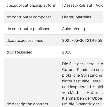
cbs.publication.displayform
[Dessau-Roßlau] : Aulos-
dc.contributor.composer
Hutter, Matthias
dc.contributor.publisher
Aulos-Verlag
dc.date.accessioned
2025-05-30T21:49:59Z
dc.date.issued
2020
Die Flut der Leere ist w
Corona-Pandemie entsta
plötzliche Stillstand in 
hinterlässt eine Leere, d
und inspirierend zugleich
von Matthias Hutter nutz
Klangfarben der Oboe un
dc.description.abstract
um die Dramatik der La