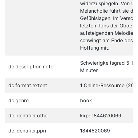
widerzuspiegeln. Von Un
Melancholie führt sie de
Gefühlslagen. Im Versc
letzten Tons der Oboe u
aufsteigenden Melodie d
schwingt am Ende des W
Hoffung mit.
Schwierigkeitsgrad 5, Da
dc.description.note
Minuten
dc.format.extent
1 Online-Ressource (20 S
dc.genre
book
dc.identifier.other
kxp: 1844620069
dc.identifier.ppn
1844620069