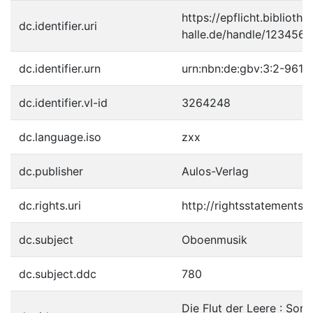
https://epflicht.bibliothe
dc.identifier.uri
halle.de/handle/123456
dc.identifier.urn
urn:nbn:de:gbv:3:2-9618
dc.identifier.vl-id
3264248
dc.language.iso
zxx
dc.publisher
Aulos-Verlag
dc.rights.uri
http://rightsstatements.
dc.subject
Oboenmusik
dc.subject.ddc
780
Die Flut der Leere : Son