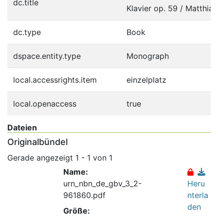
dc.title
Klavier op. 59 / Matthias
dc.type
Book
dspace.entity.type
Monograph
local.accessrights.item
einzelplatz
local.openaccess
true
Dateien
Originalbündel
Gerade angezeigt
1 - 1 von 1
Name:
urn_nbn_de_gbv_3_2-
Heru
961860.pdf
nterla
den
Größe: