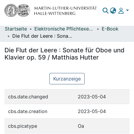
Startseite
Elektronische Pflichtexemplare
E-Book
Bereiche & Sammlungen
Die Flut der Leere : Sonate für Oboe und Klavier op. 59 / Matthias Hutter
Das gesamte Repositorium
Die Flut der Leere : Sonate für Oboe und
Statistiken
Klavier op. 59 / Matthias Hutter
Kurzanzeige
cbs.date.changed
2023-05-04
cbs.date.creation
2023-05-04
cbs.picatype
Oa