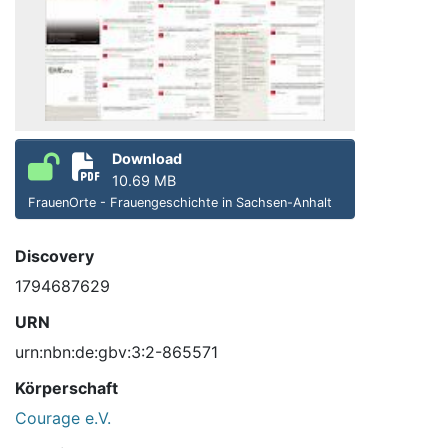
Download
10.69 MB
FrauenOrte - Frauengeschichte in Sachsen-Anhalt
Discovery
1794687629
URN
urn:nbn:de:gbv:3:2-865571
Körperschaft
Courage e.V.