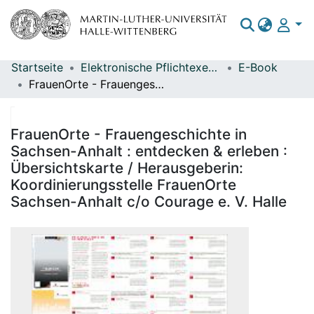
Startseite
Elektronische Pflichtexemplare
E-Book
Bereiche & Sammlungen
FrauenOrte - Frauengeschichte in Sachsen-Anhalt : entdecken & erleben : Übersichtskarte / Herausgeberin: Koordinierungsstelle FrauenOrte Sachsen-Anhalt c/o Courage e. V. Halle
Das gesamte Repositorium
Statistiken
FrauenOrte - Frauengeschichte in
Sachsen-Anhalt : entdecken & erleben :
Übersichtskarte / Herausgeberin:
Koordinierungsstelle FrauenOrte
Sachsen-Anhalt c/o Courage e. V. Halle