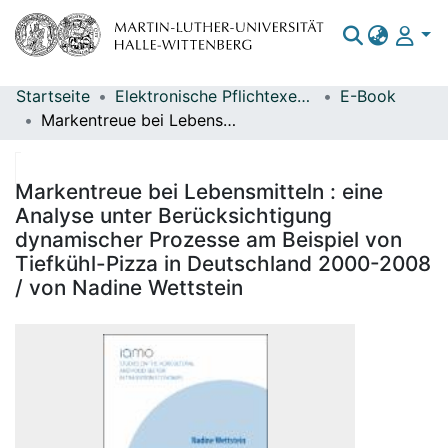
Startseite
Elektronische Pflichtexemplare
E-Book
Bereiche & Sammlungen
Markentreue bei Lebensmitteln : eine Analyse unter Berücksichtigung dynamischer Prozesse am Beispiel von Tiefkühl-Pizza in Deutschland 2000-2008 / von Nadine Wettstein
Das gesamte Repositorium
Statistiken
Markentreue bei Lebensmitteln : eine
Analyse unter Berücksichtigung
dynamischer Prozesse am Beispiel von
Tiefkühl-Pizza in Deutschland 2000-2008
/ von Nadine Wettstein