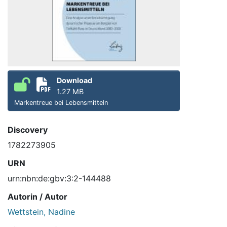
Download
1.27 MB
Markentreue bei Lebensmitteln
Discovery
1782273905
URN
urn:nbn:de:gbv:3:2-144488
Autorin / Autor
Wettstein, Nadine