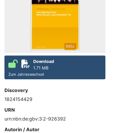
Download
1.71 MB
Zum Jahreswechsel
Discovery
1824154429
URN
urn:nbn:de:gbv:3:2-926392
Autorin / Autor