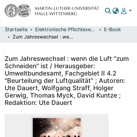
Startseite
Elektronische Pflichtexemplare
E-Book
Bereiche & Sammlungen
Zum Jahreswechsel : wenn die Luft "zum Schneiden" ist / Herausgeber: Umweltbundesamt, Fachgebiet II 4.2 "Beurteilung der Luftqualität" ; Autoren: Ute Dauert, Wolfgang Straff, Holger Gerwig, Thomas Myck, David Kuntze ; Redaktion: Ute Dauert
Das gesamte Repositorium
Statistiken
Zum Jahreswechsel : wenn die Luft "zum
Schneiden" ist / Herausgeber:
Umweltbundesamt, Fachgebiet II 4.2
"Beurteilung der Luftqualität" ; Autoren:
Ute Dauert, Wolfgang Straff, Holger
Gerwig, Thomas Myck, David Kuntze ;
Redaktion: Ute Dauert