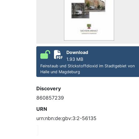
Download
1.93 MB
Feinstaub und Stickstoffdioxid im Stadtgebiet von
Halle und Magdeburg
Discovery
860857239
URN
urn:nbn:de:gbv:3:2-56135