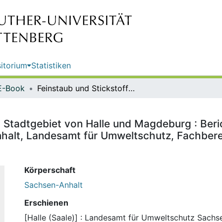
itorium
Statistiken
E-Book
Feinstaub und Stickstoffdioxid im Stadtgebiet von Halle und Magdeburg : Bericht über den Einsatz des Luftmessfahrzeugs / Sachsen-Anhalt, Landesamt für Umweltschutz, Fachbereich 3 Immisionsschutz, Klimaschutz
m Stadtgebiet von Halle und Magdeburg : Beri
halt, Landesamt für Umweltschutz, Fachbere
Körperschaft
Sachsen-Anhalt
Erschienen
[Halle (Saale)] : Landesamt für Umweltschutz Sachs