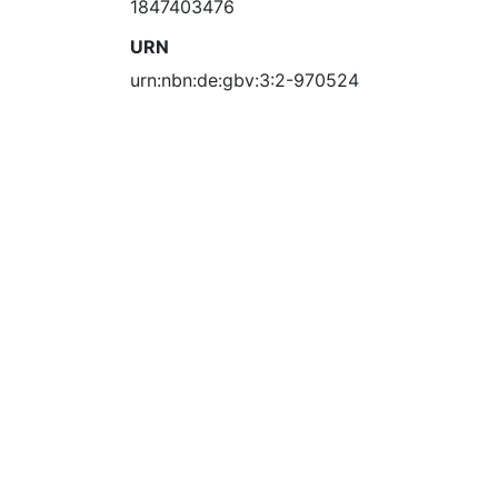
1847403476
URN
urn:nbn:de:gbv:3:2-970524