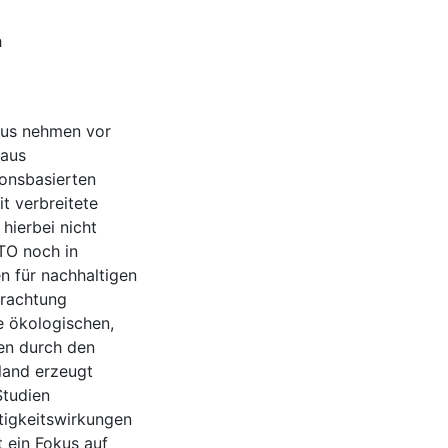
h
mus nehmen vor
 aus
ionsbasierten
t verbreitete
hierbei nicht
TO noch in
n für nachhaltigen
trachtung
e ökologischen,
en durch den
land erzeugt
Studien
tigkeitswirkungen
 ein Fokus auf