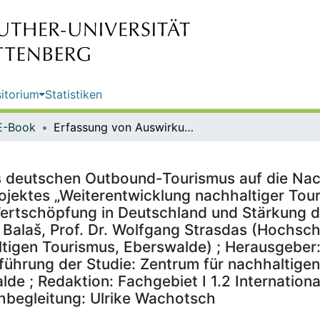
itorium
Statistiken
E-Book
Erfassung von Auswirkungen des deutschen Outbound-Tourismus auf die Nachhaltigkeit in bereisten Ländern : Themenpapier im Rahmen des Projektes „Weiterentwicklung nachhaltiger Tourismus: Ermittlung des Anteils des nachhaltigen Tourismus an der Wertschöpfung in Deutschland und Stärkung der Kooperation mit und zwischen wichtigen Akteuren“ / von Martin Balaš, Prof. Dr. Wolfgang Strasdas (Hochschule für nachhaltige Entwicklung Eberswalde, Zentrum für Nachhaltigen Tourismus, Eberswalde) ; Herausgeber: Umweltbundesamt ; im Auftrag des Umweltbundesamtes ; Durchführung der Studie: Zentrum für nachhaltigen Tourismus, Hochschule für nachhaltige Entwicklung Eberswalde ; Redaktion: Fachgebiet I 1.2 Internationale Nachhaltigkeitsstrategien, Politik- und Wissenstransfer, Fachbegleitung: Ulrike Wachotsch
deutschen Outbound-Tourismus auf die Nachh
ektes „Weiterentwicklung nachhaltiger Touri
ertschöpfung in Deutschland und Stärkung d
 Balaš, Prof. Dr. Wolfgang Strasdas (Hochsch
tigen Tourismus, Eberswalde) ; Herausgeber
hrung der Studie: Zentrum für nachhaltigen
de ; Redaktion: Fachgebiet I 1.2 Internationa
chbegleitung: Ulrike Wachotsch