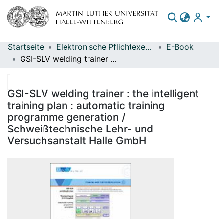
Startseite
Elektronische Pflichtexemplare
E-Book
Bereiche & Sammlungen
GSI-SLV welding trainer : the intelligent training plan : automatic training programme generation / Schweißtechnische Lehr- und Versuchsanstalt Halle GmbH
Das gesamte Repositorium
Statistiken
GSI-SLV welding trainer : the intelligent
training plan : automatic training
programme generation /
Schweißtechnische Lehr- und
Versuchsanstalt Halle GmbH