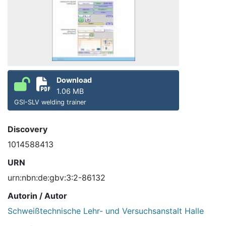
Download
1.06 MB
GSI-SLV welding trainer
Discovery
1014588413
URN
urn:nbn:de:gbv:3:2-86132
Autorin / Autor
Schweißtechnische Lehr- und Versuchsanstalt Halle