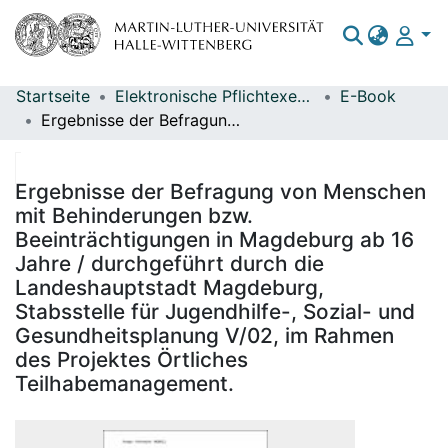
Startseite
Elektronische Pflichtexemplare
E-Book
Bereiche & Sammlungen
Ergebnisse der Befragung von Menschen mit Behinderungen bzw. Beeinträchtigungen in Magdeburg ab 16 Jahre / durchgeführt durch die Landeshauptstadt Magdeburg, Stabsstelle für Jugendhilfe-, Sozial- und Gesundheitsplanung V/02, im Rahmen des Projektes Örtliches Teilhabemanagement.
Das gesamte Repositorium
Statistiken
Ergebnisse der Befragung von Menschen
mit Behinderungen bzw.
Beeinträchtigungen in Magdeburg ab 16
Jahre / durchgeführt durch die
Landeshauptstadt Magdeburg,
Stabsstelle für Jugendhilfe-, Sozial- und
Gesundheitsplanung V/02, im Rahmen
des Projektes Örtliches
Teilhabemanagement.