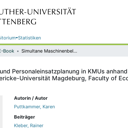
itorium
Statistiken
E-Book
Simultane Maschinenbelegungs- und Personaleinsatzplanung in KMUs anhand eines Fallbeispiels aus der Druckereibranche / Otto-von-Guericke-Universität Magdeburg, Faculty of Economics and Management. Karen Puttkammer ...
nd Personaleinsatzplanung in KMUs anhand ei
ericke-Universität Magdeburg, Faculty of 
Autorin / Autor
Puttkammer, Karen
Beiträger
Kleber, Rainer