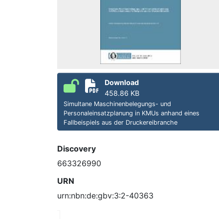
Download
458.86 KB
Simultane Maschinenbelegungs- und
Personaleinsatzplanung in KMUs anhand eines
Fallbeispiels aus der Druckereibranche
Discovery
663326990
URN
urn:nbn:de:gbv:3:2-40363