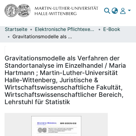
Startseite
Elektronische Pflichtexemplare
E-Book
Bereiche & Sammlungen
Gravitationsmodelle als Verfahren der Standortanalyse im Einzelhandel / Maria Hartmann ; Martin-Luther-Universität Halle-Wittenberg, Juristische & Wirtschaftswissenschaftliche Fakultät, Wirtschaftswissenschaftlicher Bereich, Lehrstuhl für Statistik
Das gesamte Repositorium
Statistiken
Gravitationsmodelle als Verfahren der
Standortanalyse im Einzelhandel / Maria
Hartmann ; Martin-Luther-Universität
Halle-Wittenberg, Juristische &
Wirtschaftswissenschaftliche Fakultät,
Wirtschaftswissenschaftlicher Bereich,
Lehrstuhl für Statistik