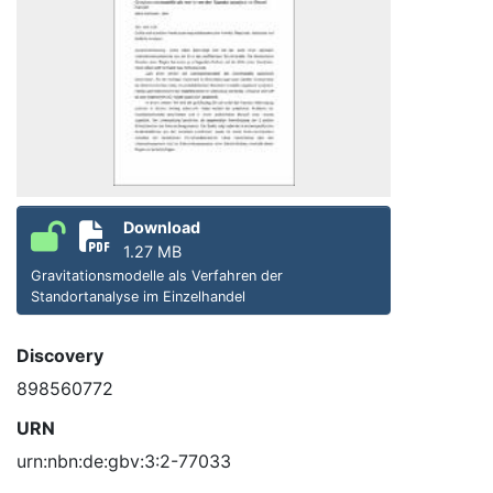
Download
1.27 MB
Gravitationsmodelle als Verfahren der
Standortanalyse im Einzelhandel
Discovery
898560772
URN
urn:nbn:de:gbv:3:2-77033