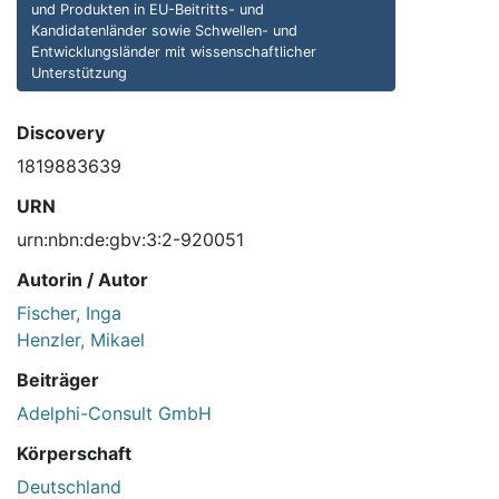
und Produkten in EU-Beitritts- und
Kandidatenländer sowie Schwellen- und
Entwicklungsländer mit wissenschaftlicher
Unterstützung
Discovery
1819883639
URN
urn:nbn:de:gbv:3:2-920051
Autorin / Autor
Fischer, Inga
Henzler, Mikael
Beiträger
Adelphi-Consult GmbH
Körperschaft
Deutschland