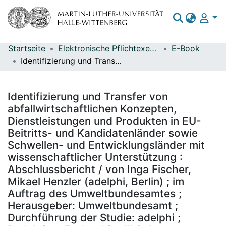
Startseite
Elektronische Pflichtexemplare
E-Book
Bereiche & Sammlungen
Identifizierung und Transfer von abfallwirtschaftlichen Konzepten, Dienstleistungen und Produkten in EU-Beitritts- und Kandidatenländer sowie Schwellen- und Entwicklungsländer mit wissenschaftlicher Unterstützung : Abschlussbericht / von Inga Fischer, Mikael Henzler (adelphi, Berlin) ; im Auftrag des Umweltbundesamtes ; Herausgeber: Umweltbundesamt ; Durchführung der Studie: adelphi ; Redaktion: Fachgebiet III 2.4 Abfalltechnik/Abfalltechniktransfer Ralf Menzel
Das gesamte Repositorium
Statistiken
Identifizierung und Transfer von
abfallwirtschaftlichen Konzepten,
Dienstleistungen und Produkten in EU-
Beitritts- und Kandidatenländer sowie
Schwellen- und Entwicklungsländer mit
wissenschaftlicher Unterstützung :
Abschlussbericht / von Inga Fischer,
Mikael Henzler (adelphi, Berlin) ; im
Auftrag des Umweltbundesamtes ;
Herausgeber: Umweltbundesamt ;
Durchführung der Studie: adelphi ;