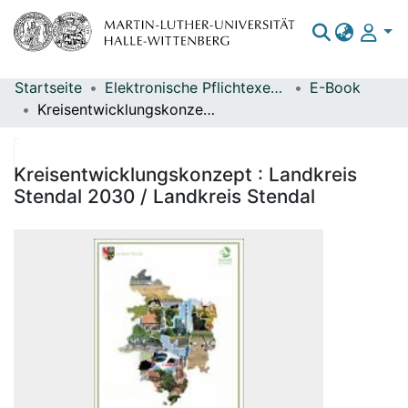
Startseite
Elektronische Pflichtexemplare
E-Book
Bereiche & Sammlungen
Kreisentwicklungskonzept : Landkreis Stendal 2030 / Landkreis Stendal
Das gesamte Repositorium
Statistiken
Kreisentwicklungskonzept : Landkreis
Stendal 2030 / Landkreis Stendal