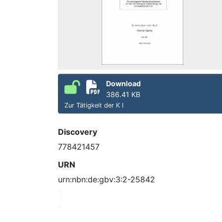
Download
386.41 KB
Zur Tätigkeit der K I
Discovery
778421457
URN
urn:nbn:de:gbv:3:2-25842