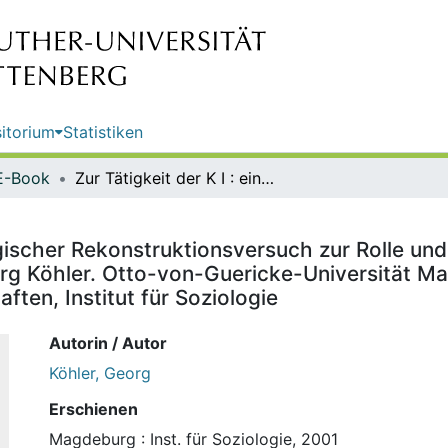
itorium
Statistiken
E-Book
Zur Tätigkeit der K I : ein soziologischer Rekonstruktionsversuch zur Rolle und Stellung der Arbeitsrichtung I der Kriminalpolizei der DDR / Georg Köhler. Otto-von-Guericke-Universität Magdeburg, Fakultät für Geistes-, Sozial- und Erziehungswissenschaften, Institut für Soziologie
logischer Rekonstruktionsversuch zur Rolle und
org Köhler. Otto-von-Guericke-Universität Ma
ten, Institut für Soziologie
Autorin / Autor
Köhler, Georg
Erschienen
Magdeburg : Inst. für Soziologie, 2001