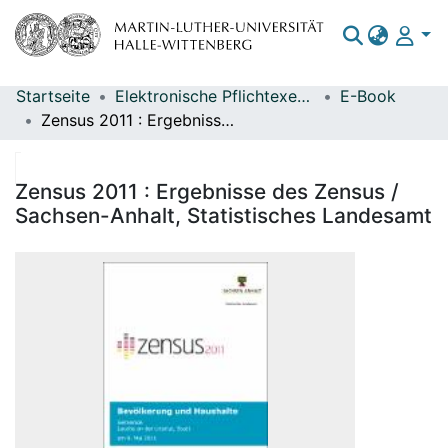
Startseite
Elektronische Pflichtexemplare
E-Book
Bereiche & Sammlungen
Zensus 2011 : Ergebnisse des Zensus / Sachsen-Anhalt, Statistisches Landesamt
Das gesamte Repositorium
Statistiken
Zensus 2011 : Ergebnisse des Zensus /
Sachsen-Anhalt, Statistisches Landesamt