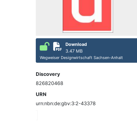
Download
3.47 MB
Wegweiser Designwirtschaft Sachsen-Anhalt
Discovery
826820468
URN
urn:nbn:de:gbv:3:2-43378