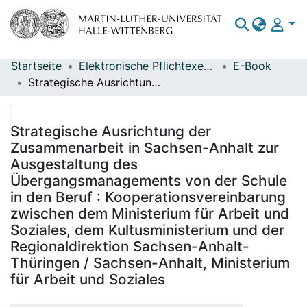
Startseite
Elektronische Pflichtexemplare
E-Book
Bereiche & Sammlungen
Strategische Ausrichtung der Zusammenarbeit in Sachsen-Anhalt zur Ausgestaltung des Übergangsmanagements von der Schule in den Beruf : Kooperationsvereinbarung zwischen dem Ministerium für Arbeit und Soziales, dem Kultusministerium und der Regionaldirektion Sachsen-Anhalt-Thüringen / Sachsen-Anhalt, Ministerium für Arbeit und Soziales
Das gesamte Repositorium
Statistiken
Strategische Ausrichtung der
Zusammenarbeit in Sachsen-Anhalt zur
Ausgestaltung des
Übergangsmanagements von der Schule
in den Beruf : Kooperationsvereinbarung
zwischen dem Ministerium für Arbeit und
Soziales, dem Kultusministerium und der
Regionaldirektion Sachsen-Anhalt-
Thüringen / Sachsen-Anhalt, Ministerium
für Arbeit und Soziales