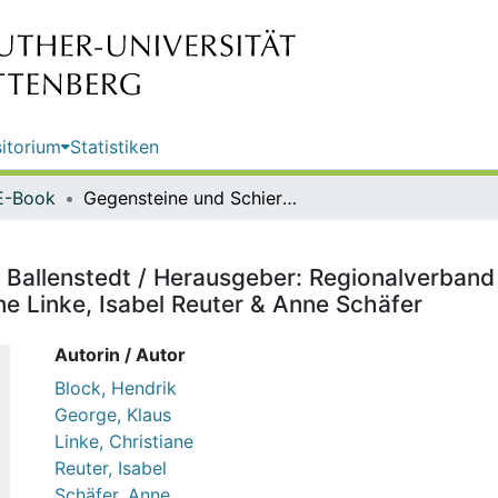
itorium
Statistiken
E-Book
Gegensteine und Schierberge bei Ballenstedt / Herausgeber: Regionalverband Harz e.V. ; Autoren: Hendrik Block, Dr. Klaus George, Christiane Linke, Isabel Reuter & Anne Schäfer
Ballenstedt / Herausgeber: Regionalverband 
ne Linke, Isabel Reuter & Anne Schäfer
Autorin / Autor
Block, Hendrik
George, Klaus
Linke, Christiane
Reuter, Isabel
Schäfer, Anne