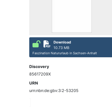
Download
10.73 MB
Faszination Natururlaub in Sachsen-Anhalt
Discovery
85617209X
URN
urn:nbn:de:gbv:3:2-53205