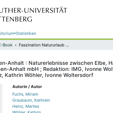
itorium
Statistiken
E-Book
Faszination Natururlaub in Sachsen-Anhalt : Naturerlebnisse zwischen Elbe, Harz und Saale / IMG Investitions- und Marketinggesellschaft Sachsen-Anhalt mbH ; Redaktion: IMG, Ivonne Woltersdorf ; Texte: Miriam Fuchs, Kathrein Graubaum, Marlies Heinz, Kathrin Wöhler, Ivonne Woltersdorf
en-Anhalt : Naturerlebnisse zwischen Elbe, Ha
en-Anhalt mbH ; Redaktion: IMG, Ivonne Wolt
, Kathrin Wöhler, Ivonne Woltersdorf
Autorin / Autor
Fuchs, Miriam
Graubaum, Kathrein
Heinz, Marlies
Wöhler, Kathrin