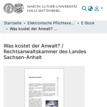
Startseite
Elektronische Pflichtexemplare
E-Book
Bereiche & Sammlungen
Was kostet der Anwalt? / Rechtsanwaltskammer des Landes Sachsen-Anhalt
Das gesamte Repositorium
Statistiken
Was kostet der Anwalt? /
Rechtsanwaltskammer des Landes
Sachsen-Anhalt