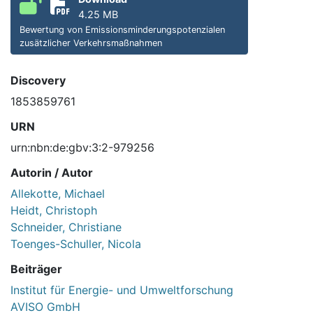
4.25 MB
Bewertung von Emissionsminderungspotenzialen
zusätzlicher Verkehrsmaßnahmen
Discovery
1853859761
URN
urn:nbn:de:gbv:3:2-979256
Autorin / Autor
Allekotte, Michael
Heidt, Christoph
Schneider, Christiane
Toenges-Schuller, Nicola
Beiträger
Institut für Energie- und Umweltforschung
AVISO GmbH