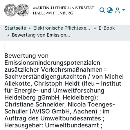
Startseite
Elektronische Pflichtexemplare
E-Book
Bereiche & Sammlungen
Bewertung von Emissionsminderungspotenzialen zusätzlicher Verkehrsmaßnahmen : Sachverständigengutachten / von Michel Allekotte, Christoph Heidt (ifeu – Institut für Energie- und Umweltforschung Heidelberg gGmbH, Heidelberg); Christiane Schneider, Nicola Toenges-Schuller (AVISO GmbH, Aachen) ; im Auftrag des Umweltbundesamtes ; Herausgeber: Umweltbundesamt ; Durchführung der Studie: Ifeu – Institut für Energie- und Umweltforschung Heidelberg gGmbH; AVISO GmbH ; Redaktion: Fachgebiet II 4.1 – Grundsatzfragen der Luftreinhaltung, Johanna Appelhans
Das gesamte Repositorium
Statistiken
Bewertung von
Emissionsminderungspotenzialen
zusätzlicher Verkehrsmaßnahmen :
Sachverständigengutachten / von Michel
Allekotte, Christoph Heidt (ifeu – Institut
für Energie- und Umweltforschung
Heidelberg gGmbH, Heidelberg);
Christiane Schneider, Nicola Toenges-
Schuller (AVISO GmbH, Aachen) ; im
Auftrag des Umweltbundesamtes ;
Herausgeber: Umweltbundesamt ;