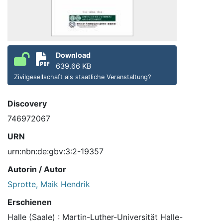
Download
639.66 KB
Zivilgesellschaft als staatliche Veranstaltung?
Discovery
746972067
URN
urn:nbn:de:gbv:3:2-19357
Autorin / Autor
Sprotte, Maik Hendrik
Erschienen
Halle (Saale) : Martin-Luther-Universität Halle-