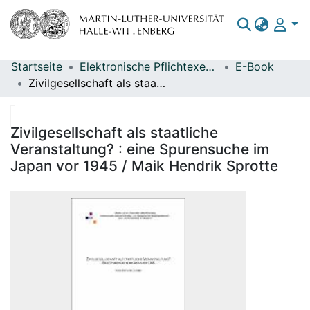
Startseite
Elektronische Pflichtexemplare
E-Book
Bereiche & Sammlungen
Zivilgesellschaft als staatliche Veranstaltung? : eine Spurensuche im Japan vor 1945 / Maik Hendrik Sprotte
Das gesamte Repositorium
Statistiken
Zivilgesellschaft als staatliche
Veranstaltung? : eine Spurensuche im
Japan vor 1945 / Maik Hendrik Sprotte