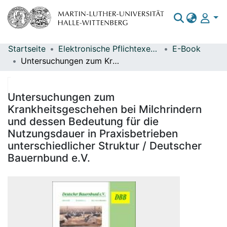
Startseite
Elektronische Pflichtexemplare
E-Book
Bereiche & Sammlungen
Untersuchungen zum Krankheitsgeschehen bei Milchrindern und dessen Bedeutung für die Nutzungsdauer in Praxisbetrieben unterschiedlicher Struktur / Deutscher Bauernbund e.V.
Das gesamte Repositorium
Statistiken
Untersuchungen zum
Krankheitsgeschehen bei Milchrindern
und dessen Bedeutung für die
Nutzungsdauer in Praxisbetrieben
unterschiedlicher Struktur / Deutscher
Bauernbund e.V.