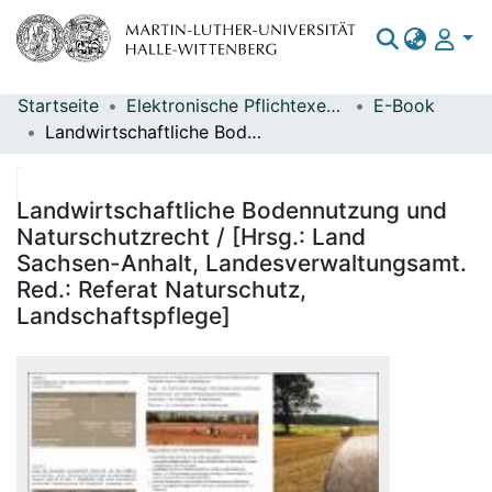
Startseite
Elektronische Pflichtexemplare
E-Book
Bereiche & Sammlungen
Landwirtschaftliche Bodennutzung und Naturschutzrecht / [Hrsg.: Land Sachsen-Anhalt, Landesverwaltungsamt. Red.: Referat Naturschutz, Landschaftspflege]
Das gesamte Repositorium
Statistiken
Landwirtschaftliche Bodennutzung und
Naturschutzrecht / [Hrsg.: Land
Sachsen-Anhalt, Landesverwaltungsamt.
Red.: Referat Naturschutz,
Landschaftspflege]