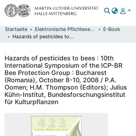
Startseite
Elektronische Pflichtexemplare
E-Book
Bereiche & Sammlungen
Hazards of pesticides to bees : 10th International Symposium of the ICP-BR Bee Protection Group : Bucharest (Romania), October 8-10, 2008 / P.A. Oomen; H.M. Thompson (Editors); Julius Kühn-Institut, Bundesforschungsinstitut für Kulturpflanzen
Das gesamte Repositorium
Statistiken
Hazards of pesticides to bees : 10th
International Symposium of the ICP-BR
Bee Protection Group : Bucharest
(Romania), October 8-10, 2008 / P.A.
Oomen; H.M. Thompson (Editors); Julius
Kühn-Institut, Bundesforschungsinstitut
für Kulturpflanzen