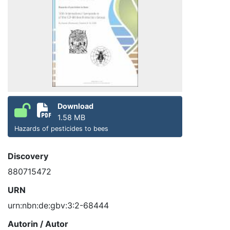
Download
1.58 MB
Hazards of pesticides to bees
Discovery
880715472
URN
urn:nbn:de:gbv:3:2-68444
Autorin / Autor