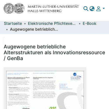
Startseite
Elektronische Pflichtexemplare
E-Book
Bereiche & Sammlungen
Augewogene betriebliche Altersstrukturen als Innovationsressource / GenBa
Das gesamte Repositorium
Statistiken
Augewogene betriebliche
Altersstrukturen als Innovationsressource
/ GenBa