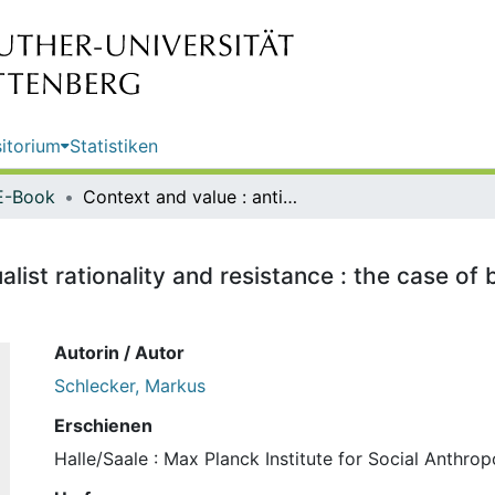
itorium
Statistiken
E-Book
Context and value : anti-contextualist rationality and resistance : the case of burial customs in late socialist Vietnam / Markus Schlecker
list rationality and resistance : the case of b
Autorin / Autor
Schlecker, Markus
Erschienen
Halle/Saale : Max Planck Institute for Social Anthro