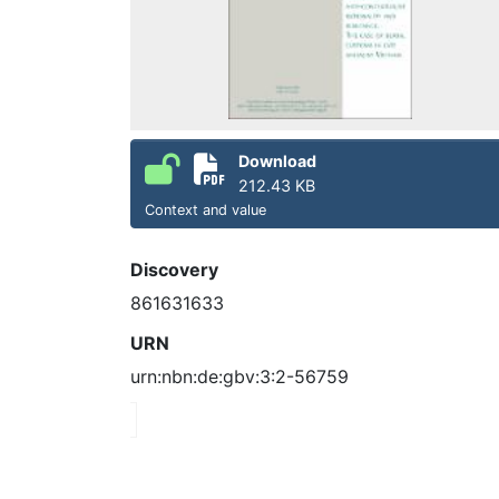
Download
212.43 KB
Context and value
Discovery
861631633
URN
urn:nbn:de:gbv:3:2-56759