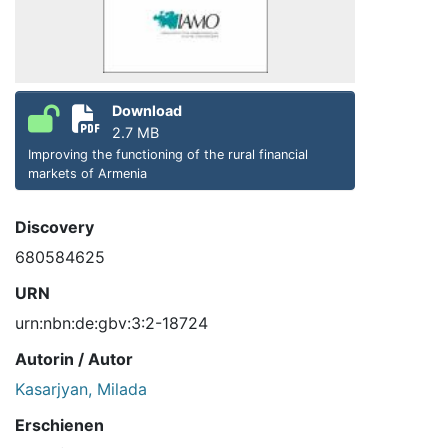
Download
2.7 MB
Improving the functioning of the rural financial
markets of Armenia
Discovery
680584625
URN
urn:nbn:de:gbv:3:2-18724
Autorin / Autor
Kasarjyan, Milada
Erschienen