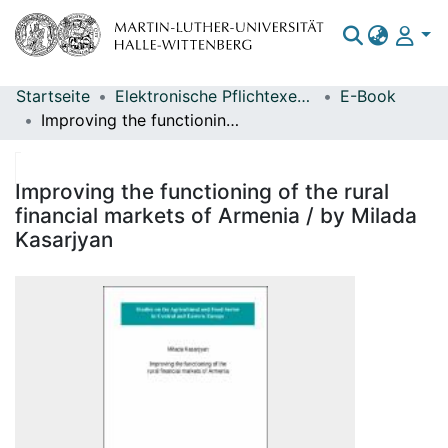
Startseite
Elektronische Pflichtexemplare
E-Book
Bereiche & Sammlungen
Improving the functioning of the rural financial markets of Armenia / by Milada Kasarjyan
Das gesamte Repositorium
Statistiken
Improving the functioning of the rural
financial markets of Armenia / by Milada
Kasarjyan