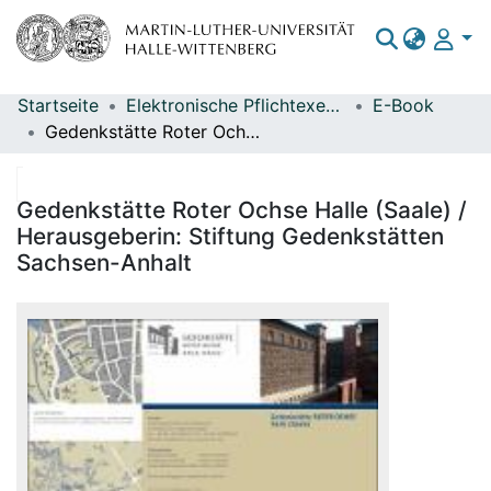
Startseite
Elektronische Pflichtexemplare
E-Book
Bereiche & Sammlungen
Gedenkstätte Roter Ochse Halle (Saale) / Herausgeberin: Stiftung Gedenkstätten Sachsen-Anhalt
Das gesamte Repositorium
Statistiken
Gedenkstätte Roter Ochse Halle (Saale) /
Herausgeberin: Stiftung Gedenkstätten
Sachsen-Anhalt