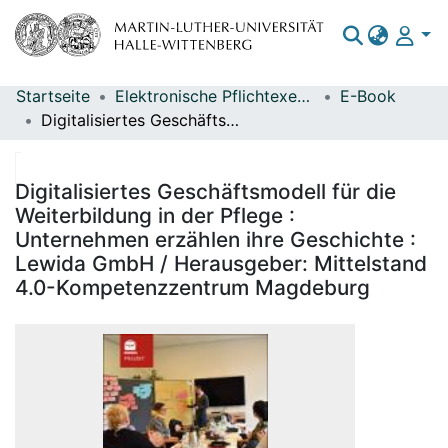
Startseite
Elektronische Pflichtexemplare
E-Book
Bereiche & Sammlungen
Digitalisiertes Geschäftsmodell für die Weiterbildung in der Pflege : Unternehmen erzählen ihre Geschichte : Lewida GmbH / Herausgeber: Mittelstand 4.0-Kompetenzzentrum Magdeburg
Das gesamte Repositorium
Statistiken
Digitalisiertes Geschäftsmodell für die
Weiterbildung in der Pflege :
Unternehmen erzählen ihre Geschichte :
Lewida GmbH / Herausgeber: Mittelstand
4.0-Kompetenzzentrum Magdeburg