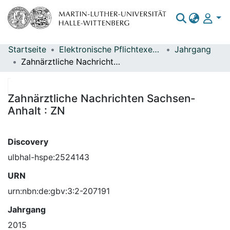
Startseite
Elektronische Pflichtexemplare
Jahrgang
Bereiche & Sammlungen
Zahnärztliche Nachrichten Sachsen-Anhalt : ZN
Das gesamte Repositorium
Statistiken
Zahnärztliche Nachrichten Sachsen-
Anhalt : ZN
Discovery
ulbhal-hspe:2524143
URN
urn:nbn:de:gbv:3:2-207191
Jahrgang
2015