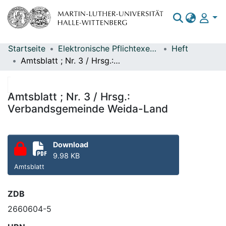
Startseite
Elektronische Pflichtexemplare
Heft
Bereiche & Sammlungen
Amtsblatt ; Nr. 3 / Hrsg.: Verbandsgemeinde Weida-Land
Das gesamte Repositorium
Statistiken
Amtsblatt ; Nr. 3 / Hrsg.:
Verbandsgemeinde Weida-Land
Download
9.98 KB
Amtsblatt
ZDB
2660604-5