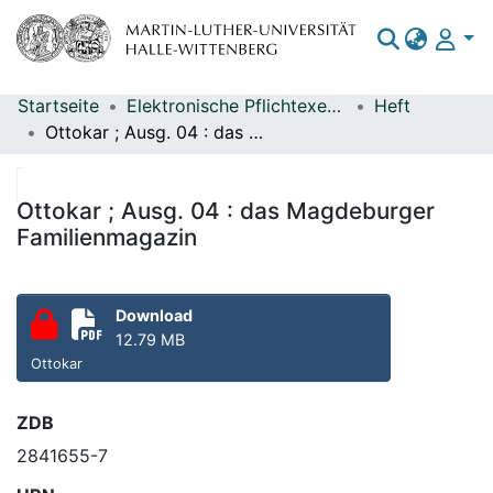
Startseite
Elektronische Pflichtexemplare
Heft
Bereiche & Sammlungen
Ottokar ; Ausg. 04 : das Magdeburger Familienmagazin
Das gesamte Repositorium
Statistiken
Ottokar ; Ausg. 04 : das Magdeburger
Familienmagazin
Download
12.79 MB
Ottokar
ZDB
2841655-7