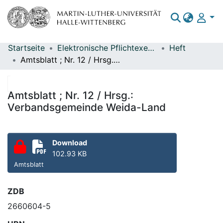
Startseite
Elektronische Pflichtexemplare
Heft
Bereiche & Sammlungen
Amtsblatt ; Nr. 12 / Hrsg.: Verbandsgemeinde Weida-Land
Das gesamte Repositorium
Statistiken
Amtsblatt ; Nr. 12 / Hrsg.:
Verbandsgemeinde Weida-Land
Download
102.93 KB
Amtsblatt
ZDB
2660604-5