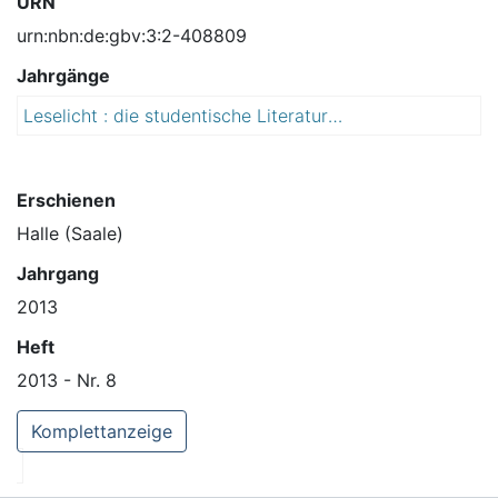
URN
urn:nbn:de:gbv:3:2-408809
Jahrgänge
Leselicht : die studentische Literaturzeitschrift aus Halle
2
0
1
3
Erschienen
Halle (Saale)
Jahrgang
2013
Heft
2013 - Nr. 8
Komplettanzeige