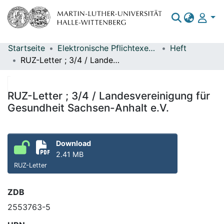
Startseite
Elektronische Pflichtexemplare
Heft
Bereiche & Sammlungen
RUZ-Letter ; 3/4 / Landesvereinigung für Gesundheit Sachsen-Anhalt e.V.
Das gesamte Repositorium
Statistiken
RUZ-Letter ; 3/4 / Landesvereinigung für
Gesundheit Sachsen-Anhalt e.V.
Download
2.41 MB
RUZ-Letter
ZDB
2553763-5