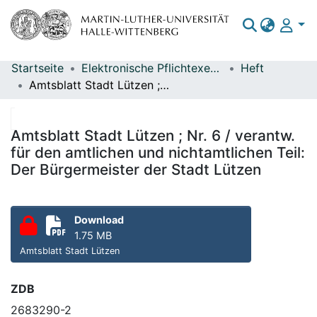
Startseite
Elektronische Pflichtexemplare
Heft
Bereiche & Sammlungen
Amtsblatt Stadt Lützen ; Nr. 6 / verantw. für den amtlichen und nichtamtlichen Teil: Der Bürgermeister der Stadt Lützen
Das gesamte Repositorium
Statistiken
Amtsblatt Stadt Lützen ; Nr. 6 / verantw.
für den amtlichen und nichtamtlichen Teil:
Der Bürgermeister der Stadt Lützen
Download
1.75 MB
Amtsblatt Stadt Lützen
ZDB
2683290-2