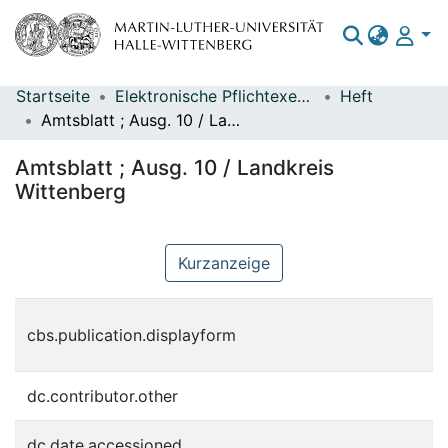
Startseite
Elektronische Pflichtexemplare
Heft
Bereiche & Sammlungen
Amtsblatt ; Ausg. 10 / Landkreis Wittenberg
Das gesamte Repositorium
Amtsblatt ; Ausg. 10 / Landkreis
Statistiken
Wittenberg
Kurzanzeige
L
cbs.publication.displayform
L
dc.contributor.other
L
dc.date.accessioned
2