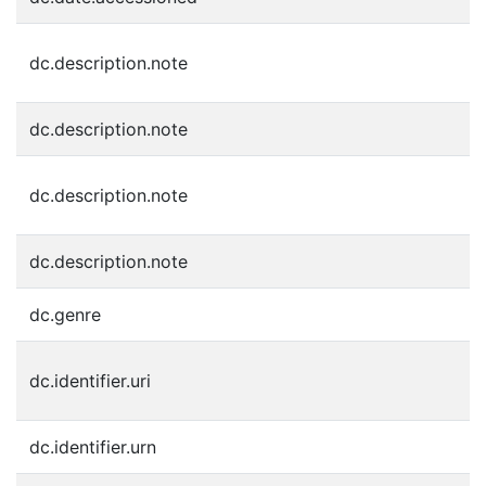
G
dc.description.note
a
dc.description.note
A
D
dc.description.note
W
dc.description.note
P
dc.genre
j
h
dc.identifier.uri
h
dc.identifier.urn
u