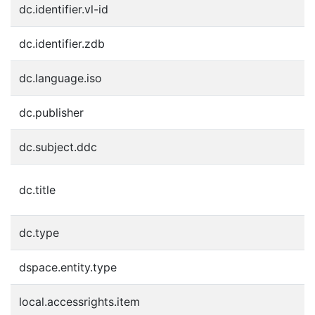
dc.identifier.vl-id
1
dc.identifier.zdb
2
dc.language.iso
u
dc.publisher
L
dc.subject.ddc
3
A
dc.title
W
dc.type
P
dspace.entity.type
J
local.accessrights.item
e