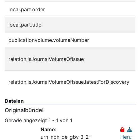
local.part.order
4
local.part.title
2
publicationvolume.volumeNumber
2
5
relation.isJournalVolumeOfIssue
6
5
relation.isJournalVolumeOfIssue.latestForDiscovery
6
Dateien
Originalbündel
Gerade angezeigt
1 - 1 von 1
Name:
urn_nbn_de_gbv_3_2-
Heru