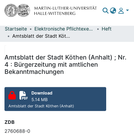
Startseite
Elektronische Pflichtexemplare
Heft
Bereiche & Sammlungen
Amtsblatt der Stadt Köthen (Anhalt) ; Nr. 4 : Bürgerzeitung mit amtlichen Bekanntmachungen
Das gesamte Repositorium
Statistiken
Amtsblatt der Stadt Köthen (Anhalt) ; Nr.
4 : Bürgerzeitung mit amtlichen
Bekanntmachungen
Download
5.14 MB
Amtsblatt der Stadt Köthen (Anhalt)
ZDB
2760688-0