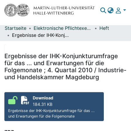
Startseite
Elektronische Pflichtexemplare
Heft
Bereiche & Sammlungen
Ergebnisse der IHK-Konjunkturumfrage für das ... und Erwartungen für die Folgemonate ; 4. Quartal 2010 / Industrie- und Handelskammer Magdeburg
Das gesamte Repositorium
Statistiken
Ergebnisse der IHK-Konjunkturumfrage
für das ... und Erwartungen für die
Folgemonate ; 4. Quartal 2010 / Industrie-
und Handelskammer Magdeburg
Download
184.31 KB
Ergebnisse der IHK-Konjunkturumfrage für das ...
und Erwartungen für die Folgemonate