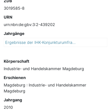
ZDB
3019585-8
URN
urn:nbn:de:gbv:3:2-439202
Jahrgänge
Ergebnisse der IHK-Konjunkturumfrage für das ... und Erwartungen für die Folgemonate
2
0
1
0
Körperschaft
Industrie- und Handelskammer Magdeburg
Erschienen
Magdeburg : Industrie- und Handelskammer
Magdeburg
Jahrgang
2010