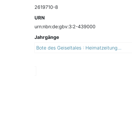
2619710-8
URN
urn:nbn:de:gbv:3:2-439000
Jahrgänge
Bote des Geiseltales : Heimatzeitung der Stadt Braunsbedra, Ortschaften: Frankleben, Großkayna, Krumpa, Roßbach
2
0
1
1