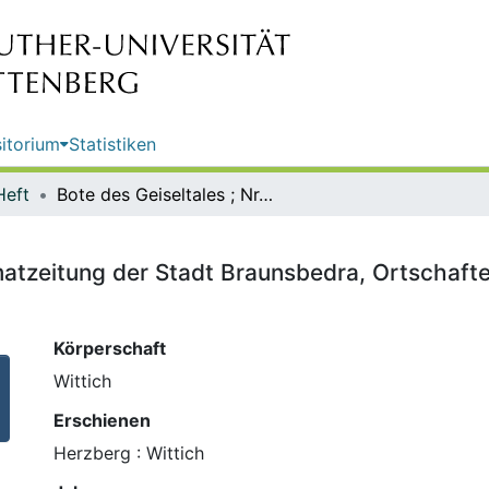
itorium
Statistiken
Heft
Bote des Geiseltales ; Nr. 1 : Heimatzeitung der Stadt Braunsbedra, Ortschaften: Frankleben, Großkayna, Krumpa, Roßbach
eimatzeitung der Stadt Braunsbedra, Ortschaf
Körperschaft
Wittich
Erschienen
Herzberg : Wittich