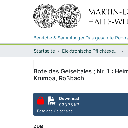
Bereiche & Sammlungen
Das gesamte Repos
Startseite
Elektronische Pflichtexemplare
Bote des Geiseltales ; Nr. 1 : H
Krumpa, Roßbach
Download
933.76 KB
Bote des Geiseltales
ZDB