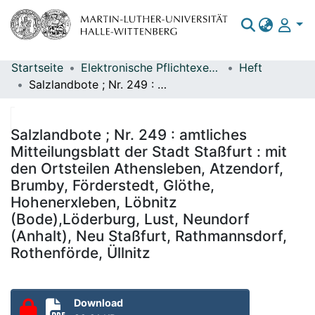
Startseite
Elektronische Pflichtexemplare
Heft
Bereiche & Sammlungen
Salzlandbote ; Nr. 249 : amtliches Mitteilungsblatt der Stadt Staßfurt : mit den Ortsteilen Athensleben, Atzendorf, Brumby, Förderstedt, Glöthe, Hohenerxleben, Löbnitz (Bode),Löderburg, Lust, Neundorf (Anhalt), Neu Staßfurt, Rathmannsdorf, Rothenförde, Üllnitz
Das gesamte Repositorium
Statistiken
Salzlandbote ; Nr. 249 : amtliches
Mitteilungsblatt der Stadt Staßfurt : mit
den Ortsteilen Athensleben, Atzendorf,
Brumby, Förderstedt, Glöthe,
Hohenerxleben, Löbnitz
(Bode),Löderburg, Lust, Neundorf
(Anhalt), Neu Staßfurt, Rathmannsdorf,
Rothenförde, Üllnitz
Download