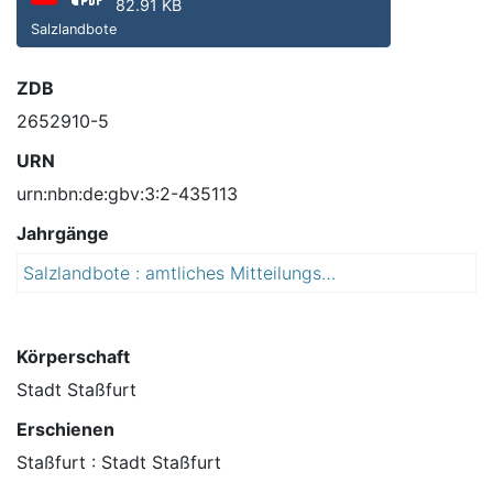
82.91 KB
Salzlandbote
ZDB
2652910-5
URN
urn:nbn:de:gbv:3:2-435113
Jahrgänge
Salzlandbote : amtliches Mitteilungsblatt der Stadt Staßfurt : mit den Ortsteilen Athensleben, Atzendorf, Brumby, Förderstedt, Glöthe, Hohenerxleben, Löbnitz (Bode),Löderburg, Lust, Neundorf (Anhalt), Neu Staßfurt, Rathmannsdorf, Rothenförde, Üllnitz
2
0
1
3
Körperschaft
Stadt Staßfurt
Erschienen
Staßfurt : Stadt Staßfurt