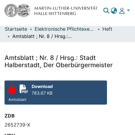
Startseite
Elektronische Pflichtexemplare
Heft
Bereiche & Sammlungen
Amtsblatt ; Nr. 8 / Hrsg.: Stadt Halberstadt, Der Oberbürgermeister
Das gesamte Repositorium
Statistiken
Amtsblatt ; Nr. 8 / Hrsg.: Stadt
Halberstadt, Der Oberbürgermeister
Download
783.67 KB
Amtsblatt
ZDB
2652739-X